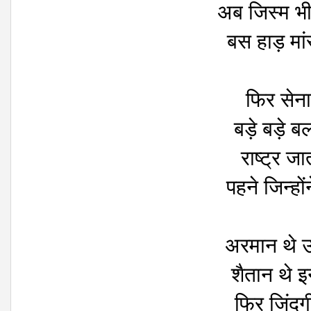
अब जिस्म भ
बस हाड़ मा
फिर सेन
बड़े बड़े ब
राष्ट्र जा
पहने जिन्हों
अरमान थे उ
शैतान थे इ
फिर जिंदग