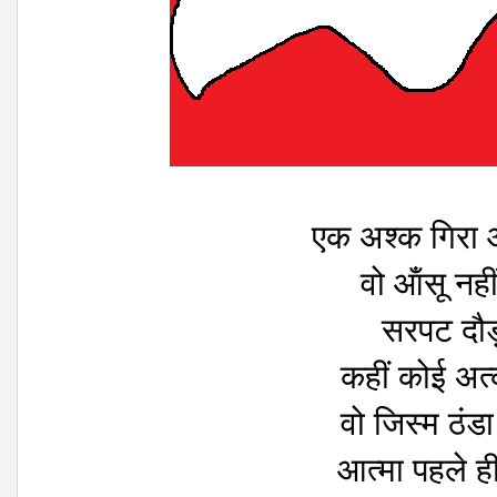
एक अश्क गिरा 
वो ऑंसू नह
सरपट दौड़
कहीं कोई अत
वो जिस्म ठंड
आत्मा पहले ह