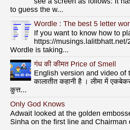
see a screen as follows: It 
to guess the w...
Wordle : The best 5 letter wor
If you want to know how to p
https://musings.lalitbhatt.ne
Wordle is taking...
गंध की कीमत Price of Smell
English version and video of t
कालातीत कहानी है । लीमा में एकबे
कुत्त...
Only God Knows
Adwait looked at the golden emboss
Sinha on the first line and Chairman o