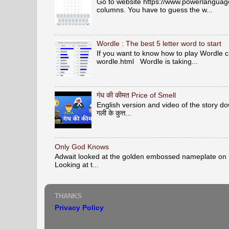
Go to website https://www.powerlanguage.
columns. You have to guess the w...
Wordle : The best 5 letter word to start
If you want to know how to play Wordle c
wordle.html Wordle is taking...
गंध की कीमत Price of Smell
English version and video of the story down 
गली के कुत्त...
Only God Knows
Adwait looked at the golden embossed nameplate on hi
Looking at t...
THANKS
Privacy Policy