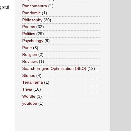
Panchatantra
(1)
बू आती
Pandemic
(1)
Philosophy
(30)
Poems
(32)
Politics
(29)
Psychology
(9)
Pune
(3)
Religion
(2)
Reviews
(1)
Search Engine Optimization (SEO)
(12)
Stories
(4)
Tenalirama
(1)
Trivia
(16)
Wordle
(3)
youtube
(1)